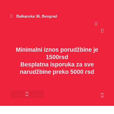
Пређи
на
садржај
Balkanska 36, Beograd
Cart
Minimalni iznos porudžbine je
1500rsd
Besplatna isporuka za sve
narudžbine preko 5000 rsd
Cart
Kancelarijski materijal
Poklon program