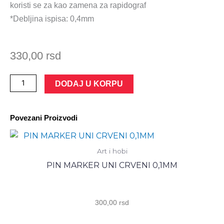
koristi se za kao zamena za rapidograf
*Debljina ispisa: 0,4mm
330,00
rsd
PIN
DODAJ U KORPU
MARKER
0,4MM
Povezani Proizvodi
UNI
CRNI
количина
Art i hobi
PIN MARKER UNI CRVENI 0,1MM
300,00
rsd