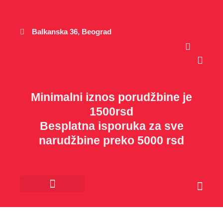
Пређи
на
садржај
Balkanska 36, Beograd
Cart
Minimalni iznos porudžbine je
1500rsd
Besplatna isporuka za sve
narudžbine preko 5000 rsd
Cart
Kancelarijski materijal
Poklon program