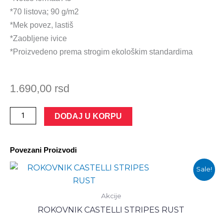
*70 listova; 90 g/m2
*Mek povez, lastiš
*Zaobljene ivice
*Proizvedeno prema strogim ekološkim standardima
1.690,00
rsd
Notes
DODAJ U KORPU
A5
Fabriano
Povezani Proizvodi
EcoQua
Plus
Оригинална
Тренутна
Sale!
цена
цена
tačke
је
је:
-
била:
1.890,00 rsd.
Akcije
2.000,00 rsd.
crni
ROKOVNIK CASTELLI STRIPES RUST
количина