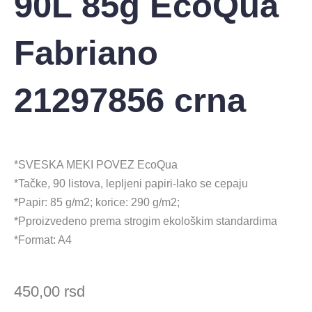
90L 85g EcoQua
Fabriano
21297856 crna
*SVESKA MEKI POVEZ EcoQua
*Tačke, 90 listova, lepljeni papiri-lako se cepaju
*Papir: 85 g/m2; korice: 290 g/m2;
*Pproizvedeno prema strogim ekološkim standardima
*Format: A4
450,00
rsd