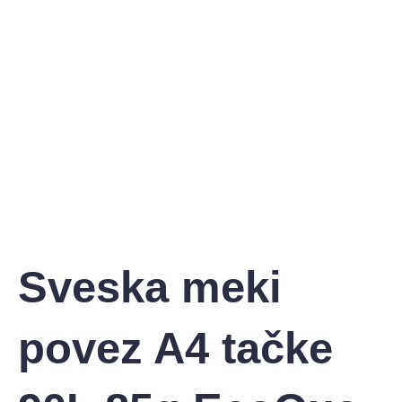
Sveska meki
povez A4 tačke