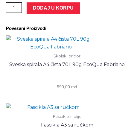
Sveska
DODAJ U KORPU
meki
povez
Povezani Proizvodi
A4
tačke
90L
85g
Školski pribor
EcoQua
Sveska spirala A4 čista 70L 90g EcoQua Fabriano
Fabriano
21297856
crna
590,00
rsd
количина
Fascikle i folije
Fascikla A3 sa ručkom