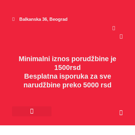
Пређи
на
садржај
Balkanska 36, Beograd
Cart
Minimalni iznos porudžbine je
1500rsd
Besplatna isporuka za sve
narudžbine preko 5000 rsd
Cart
Kancelarijski materijal
Poklon program