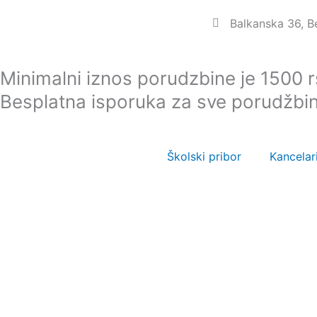
Пређи
Balkanska 36, 
на
садржај
Minimalni iznos porudzbine je 1500 
Besplatna isporuka za sve porudžbi
Školski pribor
Kancelari