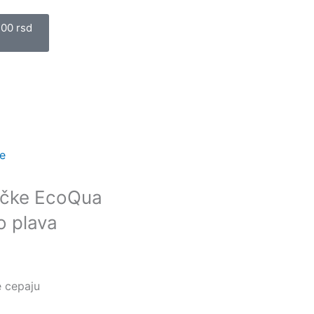
art
,00
rsd
je
ačke EcoQua
o plava
e cepaju