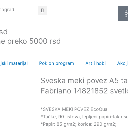
C
Beograd
0
0
rsd
ne preko 5000 rsd
jski materijal
Poklon program
Art i hobi
Akci
Sveska meki povez A5 t
Fabriano 14821852 svetl
*SVESKA MEKI POVEZ EcoQua
*Tačke, 90 listova, lepljeni papiri-lako s
*Papir: 85 g/m2; korice: 290 g/m2;