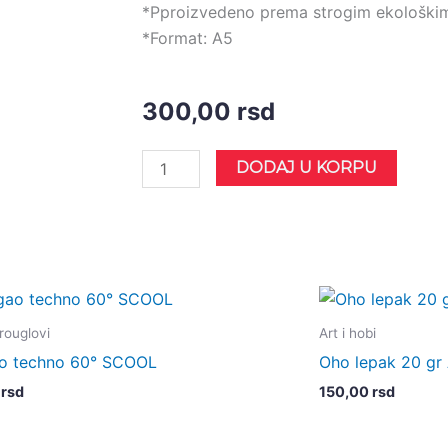
*Pproizvedeno prema strogim ekološki
*Format: A5
300,00
rsd
Sveska
DODAJ U KORPU
meki
povez
A5
tačke
EcoQua
Fabriano
 trouglovi
Art i hobi
14821852
o techno 60° SCOOL
Oho lepak 20 gr
svetlo
0
rsd
150,00
rsd
plava
количина