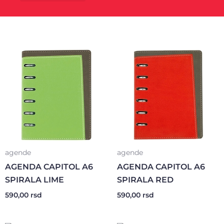
Kancelarijski materijal
Poklon program
agende
agende
AGENDA CAPITOL A6
AGENDA CAPITOL A6
SPIRALA LIME
SPIRALA RED
590,00
rsd
590,00
rsd