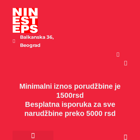
Пређи
на
садржај
Balkanska 36,
Beograd
Cart
Minimalni iznos porudžbine je
1500rsd
Besplatna isporuka za sve
narudžbine preko 5000 rsd
Cart