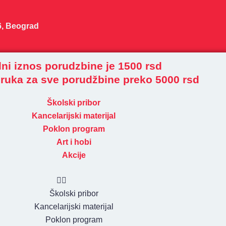
6, Beograd
ni iznos porudzbine je 1500 rsd
ruka za sve porudžbine preko 5000 rsd
Školski pribor
Kancelarijski materijal
Poklon program
Art i hobi
Akcije
Školski pribor
Kancelarijski materijal
Poklon program