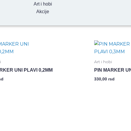
Art i hobi
Akcije
i
Art i hobi
RKER UNI PLAVI 0,2MM
PIN MARKER UN
sd
330,00
rsd