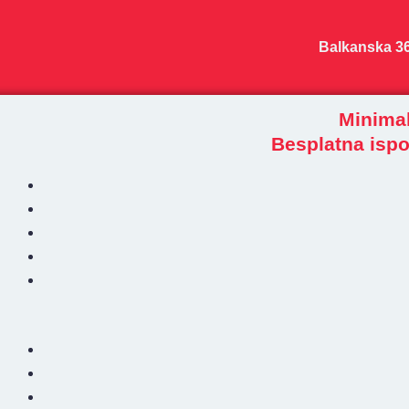
Пређи
на
Balkanska 3
садржај
Minimal
Besplatna ispo