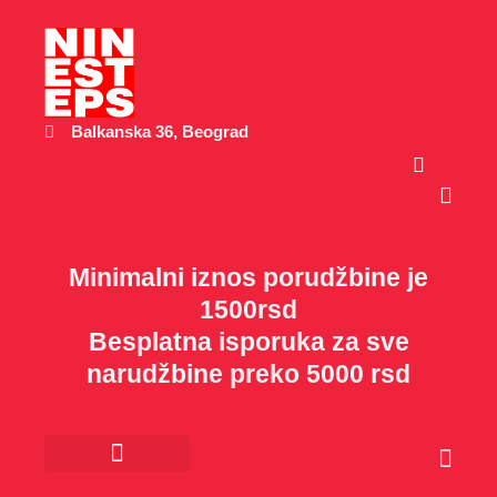
Пређи
на
садржај
Balkanska 36, Beograd
Cart
Minimalni iznos porudžbine je
1500rsd
Besplatna isporuka za sve
narudžbine preko 5000 rsd
Cart
Kancelarijski materijal
Poklon program