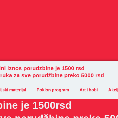
ni iznos porudzbine je 1500 rsd
ruka za sve porudžbine preko 5000 rsd
jski materijal
Poklon program
Art i hobi
Akci
ine je 1500rsd