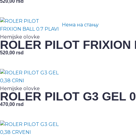
520,00
rsd
Нема на стању
Hemijske olovke
ROLER PILOT FRIXION 
520,00
rsd
Hemijske olovke
ROLER PILOT G3 GEL 0
470,00
rsd