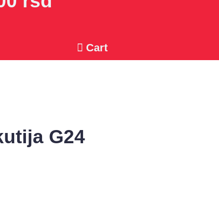
00 rsd
Cart
utija G24