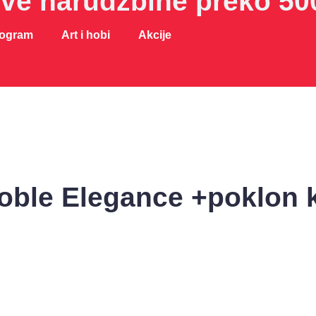
sve narudžbine preko 50
rogram
Art i hobi
Akcije
oble Elegance +poklon k