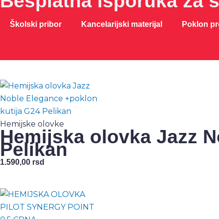
Besplatna isporuka za 
Školski pribor
Kancelarijski materijal
Poklon p
Hemijske olovke
Hemijska olovka Jazz N
Pelikan
1.590,00
rsd