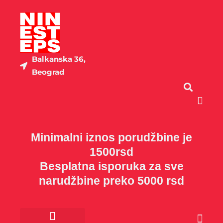
Пређи
на
садржај
Balkanska 36,
Beograd
Cart
Minimalni iznos porudžbine je
1500rsd
Besplatna isporuka za sve
narudžbine preko 5000 rsd
Cart