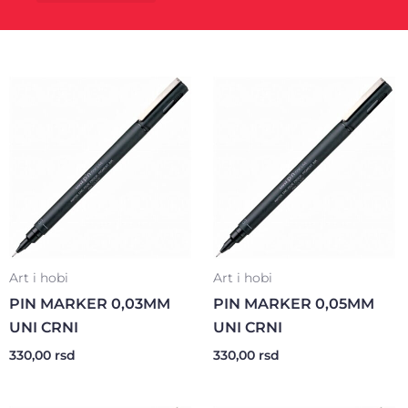
Kancelarijski materijal
Poklon program
Art i hobi
Art i hobi
PIN MARKER 0,03MM
PIN MARKER 0,05MM
UNI CRNI
UNI CRNI
330,00
rsd
330,00
rsd